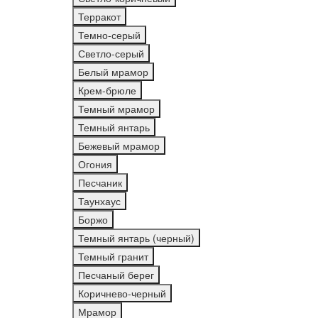
Терракот
Темно-серый
Светло-серый
Белый мрамор
Крем-брюле
Темный мрамор
Темный янтарь
Бежевый мрамор
Огония
Песчаник
Таунхаус
Боржо
Темный янтарь (черный)
Темный гранит
Песчаный берег
Коричнево-черный
Мрамор