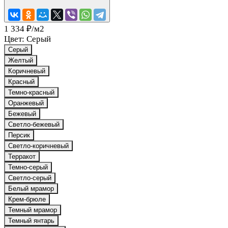
1 334 ₽/
м2
Цвет:
Серый
Серый
Желтый
Коричневый
Красный
Темно-красный
Оранжевый
Бежевый
Светло-бежевый
Персик
Светло-коричневый
Терракот
Темно-серый
Светло-серый
Белый мрамор
Крем-брюле
Темный мрамор
Темный янтарь