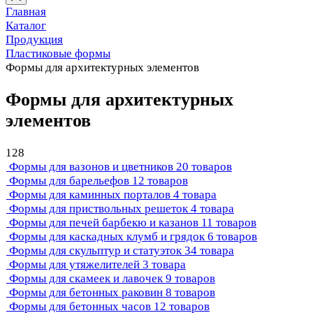
Главная
Каталог
Продукция
Пластиковые формы
Формы для архитектурных элементов
Формы для архитектурных
элементов
128
Формы для вазонов и цветников
20 товаров
Формы для барельефов
12 товаров
Формы для каминных порталов
4 товара
Формы для приствольных решеток
4 товара
Формы для печей барбекю и казанов
11 товаров
Формы для каскадных клумб и грядок
6 товаров
Формы для скульптур и статуэток
34 товара
Формы для утяжелителей
3 товара
Формы для скамеек и лавочек
9 товаров
Формы для бетонных раковин
8 товаров
Формы для бетонных часов
12 товаров