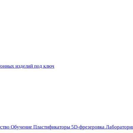
ство
Обучение
Пластификаторы
5D-фрезеровка
Лаборатори