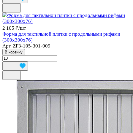
2 105 ₽/
шт
Форма для тактильной плитки с продольными рифами
(300x300x76)
Арт.
ZF3-105-301-009
В корзину