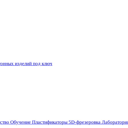
ство
Обучение
Пластификаторы
5D-фрезеровка
Лаборатори