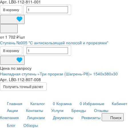
Арт.
LB0-112-811-001
В корзину
от 1 702 ₽/
шт
Ступень №005 "С антискользящей полосой и прорезями"
В корзину
Цена по запросу
Накладная ступень «Три прорези (Шагрень-Р8)» 1540х380х30
Арт.
LB0-112-807-008
Получить точный расчет
Главная
Каталог
0
Корзина
0
Избранные
Кабинет
Акции
Контакты
Услуги
Бренды
Отзывы
Компания
Лицензии
Документы
Реквизиты
Поиск
Блог
Обзоры