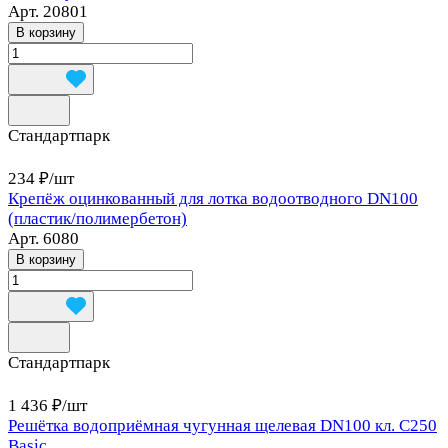
Арт.
20801
В корзину
Стандартпарк
234 ₽/
шт
Крепёж оцинкованный для лотка водоотводного DN100
(пластик/полимербетон)
Арт.
6080
В корзину
Стандартпарк
1 436 ₽/
шт
Решётка водоприёмная чугунная щелевая DN100 кл. С250
Basic