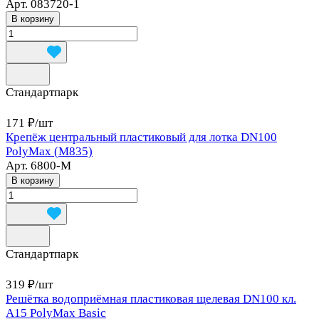
Арт.
083720-1
В корзину
Стандартпарк
171 ₽/
шт
Крепёж центральный пластиковый для лотка DN100
PolyMax (М835)
Арт.
6800-М
В корзину
Стандартпарк
319 ₽/
шт
Решётка водоприёмная пластиковая щелевая DN100 кл.
А15 PolyMax Basic