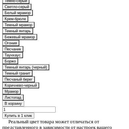
Темно-серый
Светло-серый
Белый мрамор
Крем-брюле
Темный мрамор
Темный янтарь
Бежевый мрамор
Огония
Песчаник
Таунхаус
Боржо
Темный янтарь (черный)
Темный гранит
Песчаный берег
Коричнево-черный
Мрамор
Листопад
В корзину
Купить в 1 клик
Реальный цвет товара может отличаться от
представленного в зависимости от настроек вашего