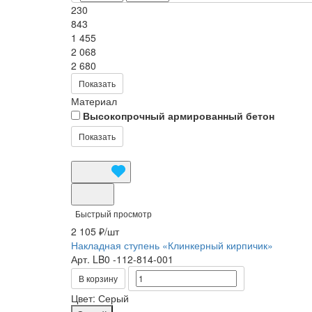
230
843
1 455
2 068
2 680
Показать
Материал
Высокопрочный армированный бетон
Показать
Быстрый просмотр
2 105 ₽/
шт
Накладная ступень «Клинкерный кирпичик»
Арт.
LB0 -112-814-001
В корзину
Цвет:
Серый