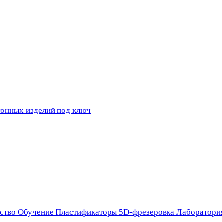
ство
Обучение
Пластификаторы
5D-фрезеровка
Лаборатори